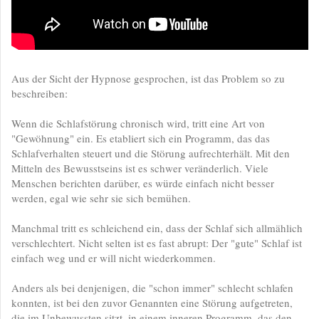
Aus der Sicht der Hypnose gesprochen, ist das Problem so zu
beschreiben:
Wenn die Schlafstörung chronisch wird, tritt eine Art von
"Gewöhnung" ein. Es etabliert sich ein Programm, das das
Schlafverhalten steuert und die Störung aufrechterhält. Mit den
Mitteln des Bewusstseins ist es schwer veränderlich. Viele
Menschen berichten darüber, es würde einfach nicht besser
werden, egal wie sehr sie sich bemühen.
Manchmal tritt es schleichend ein, dass der Schlaf sich allmählich
verschlechtert. Nicht selten ist es fast abrupt: Der "gute" Schlaf ist
einfach weg und er will nicht wiederkommen.
Anders als bei denjenigen, die "schon immer" schlecht schlafen
konnten, ist bei den zuvor Genannten eine Störung aufgetreten,
die im Unbewussten sitzt, in einem inneren Programm, das den