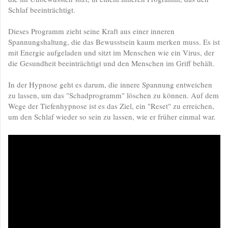
Schlaf beeinträchtigt.
Dieses Programm zieht seine Kraft aus einer inneren
Spannungshaltung, die das Bewusstsein kaum merken muss. Es ist
mit Energie aufgeladen und sitzt im Menschen wie ein Virus, der
die Gesundheit beeinträchtigt und den Menschen im Griff behält.
In der Hypnose geht es darum, die innere Spannung entweichen
zu lassen, um das "Schadprogramm" löschen zu können. Auf dem
Wege der Tiefenhypnose ist es das Ziel, ein "Reset" zu erreichen,
um den Schlaf wieder so sein zu lassen, wie er früher einmal war.