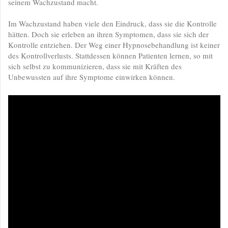
seinem Wachzustand macht.
Im Wachzustand haben viele den Eindruck, dass sie die Kontrolle
hätten. Doch sie erleben an ihren Symptomen, dass sie sich der
Kontrolle entziehen. Der Weg einer Hypnosebehandlung ist keiner
des Kontrollverlusts. Stattdessen können Patienten lernen, so mit
sich selbst zu kommunizieren, dass sie mit Kräften des
Unbewussten auf ihre Symptome einwirken können.