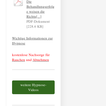
Die
Behandlungserfolg
e weisen die
Richtu[...]
PDF-Dokument
[228.6 KB]
Wichtige Informationen zur
Hypnose
kostenlose Nachsorge für
Rauchen
und
Abnehmen
weitere Hypnose-
Videos