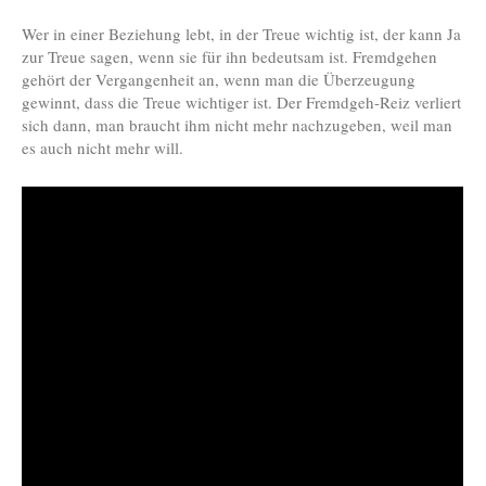
Wer in einer Beziehung lebt, in der Treue wichtig ist, der kann Ja
zur Treue sagen, wenn sie für ihn bedeutsam ist. Fremdgehen
gehört der Vergangenheit an, wenn man die Überzeugung
gewinnt, dass die Treue wichtiger ist. Der Fremdgeh-Reiz verliert
sich dann, man braucht ihm nicht mehr nachzugeben, weil man
es auch nicht mehr will.